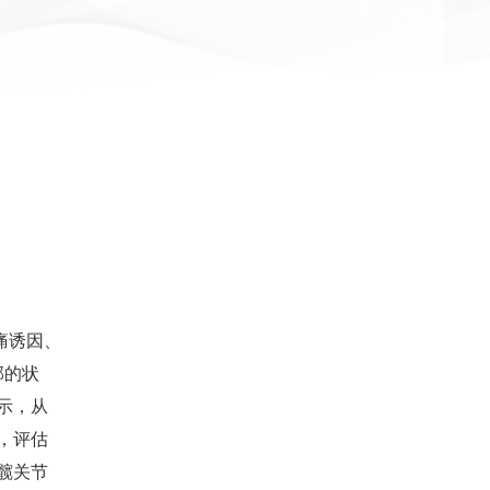
痛诱因、
部的状
示，从
，评估
髋关节