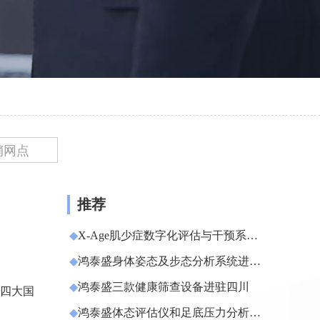
销网点
推荐
◆
X-Age肌少症数字化评估与干预系统
再添新案例！
◆
鸿泰盛身体姿态及步态分析系统进驻
中国人民解放军总医院
◆
鸿泰盛三款健康筛查设备进驻四川
是四大国
◆
鸿泰盛体态评估仪和足底压力分析仪