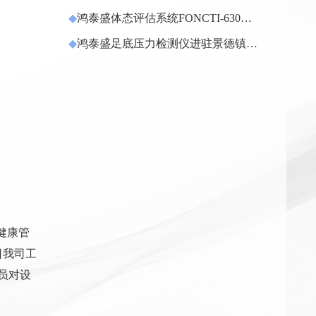
进驻上海
◆
鸿泰盛体态评估系统FONCTI-630进
驻罗平县妇幼保健院
◆
鸿泰盛足底压力检测仪进驻景德镇学
院
健康管
日我司工
员对设