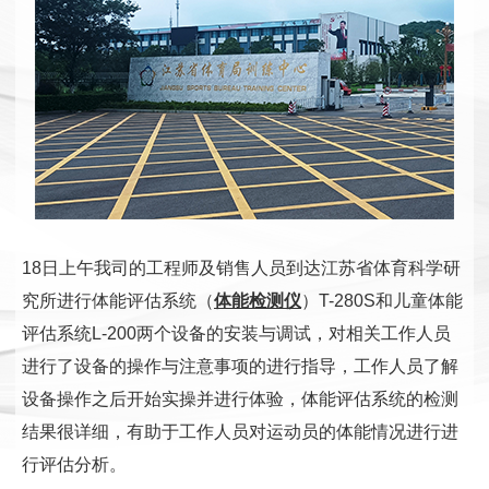
18日上午我司的工程师及销售人员到达江苏省体育科学研
究所进行体能评估系统（
体能检测仪
）T-280S和儿童体能
评估系统L-200两个设备的安装与调试，对相关工作人员
进行了设备的操作与注意事项的进行指导，工作人员了解
设备操作之后开始实操并进行体验，体能评估系统的检测
结果很详细，有助于工作人员对运动员的体能情况进行进
行评估分析。