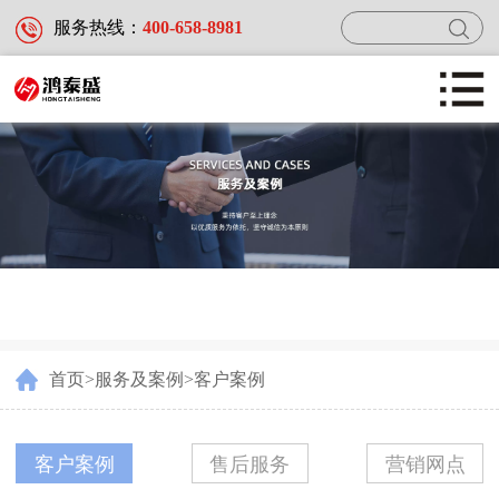
服务热线：
400-658-8981
首页
产品中心
新闻中心
首页
>
服务及案例
>
客户案例
服务及案例
客户案例
售后服务
营销网点
关于鸿泰盛