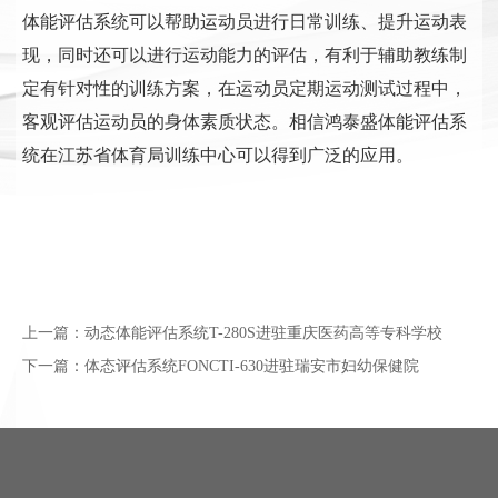
体能评估系统可以帮助运动员进行日常训练、提升运动表
现，同时还可以进行运动能力的评估，有利于辅助教练制
定有针对性的训练方案，在运动员定期运动测试过程中，
客观评估运动员的身体素质状态。相信鸿泰盛体能评估系
统在江苏省体育局训练中心可以得到广泛的应用。
上一篇：
动态体能评估系统T-280S进驻重庆医药高等专科学校
下一篇：
体态评估系统FONCTI-630进驻瑞安市妇幼保健院