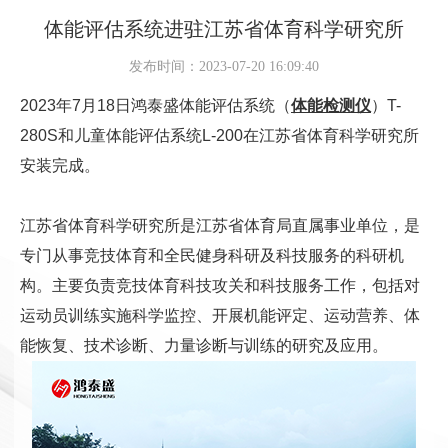
体能评估系统进驻江苏省体育科学研究所
发布时间：2023-07-20 16:09:40
2023年7月18日鸿泰盛体能评估系统（
体能检测仪
）T-
280S和儿童体能评估系统L-200在江苏省体育科学研究所
安装完成。
江苏省体育科学研究所是江苏省体育局直属事业单位，是
专门从事竞技体育和全民健身科研及科技服务的科研机
构。主要负责竞技体育科技攻关和科技服务工作，包括对
运动员训练实施科学监控、开展机能评定、运动营养、体
能恢复、技术诊断、力量诊断与训练的研究及应用。