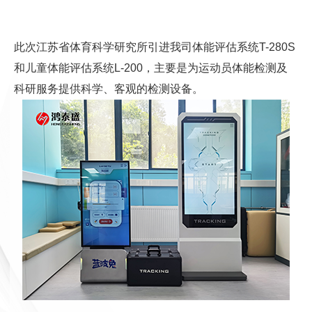
此次江苏省体育科学研究所引进我司体能评估系统T-280S
和儿童体能评估系统L-200，主要是为运动员体能检测及
科研服务提供科学、客观的检测设备。