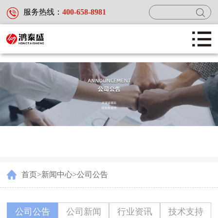
服务热线：
400-658-8981
首页
产品中心
新闻中心
首页
>
新闻中心
>
公司公告
服务及案例
公司公告
公司新闻
行业资讯
技术支持
关于鸿泰盛