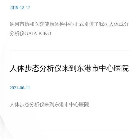
2019-12-17
讷河市协和医院健康体检中心正式引进了我司人体成分
分析仪GAIA KIKO
人体步态分析仪来到东港市中心医院
2021-06-11
人体步态分析仪来到东港市中心医院