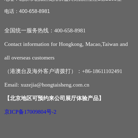
电话：400-658-8981
全国统一服务热线：400-658-8981
Contact information for Hongkong, Macao,Taiwan and
all overseas customers
（港澳台及海外客户请拨打）：+86-18611102491
Email: xuzejia@hongtaisheng.com.cn
【
北京地区可预约来公司展厅体验产品
】
京ICP备17009804号-2