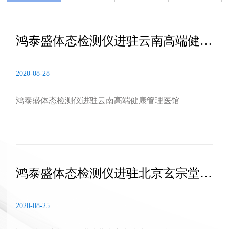
鸿泰盛体态检测仪进驻云南高端健康
管理医馆
2020-08-28
鸿泰盛体态检测仪进驻云南高端健康管理医馆
鸿泰盛体态检测仪进驻北京玄宗堂中
医诊所
2020-08-25