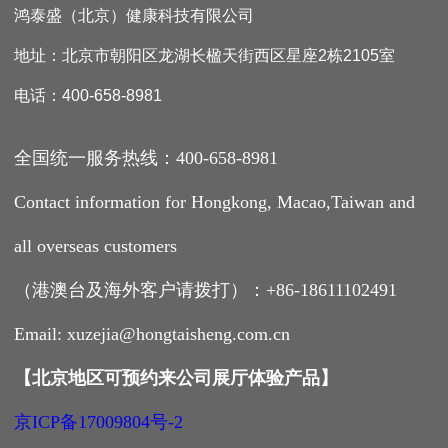
鸿泰盛（北京）健康科技有限公司
地址：北京市朝阳区龙湖长楹天街西区星座2栋2105室
电话：400-658-8981
全国统一服务热线：400-658-8981
Contact information for Hongkong, Macao,Taiwan and
all overseas customers
（港澳台及海外客户请拨打）：+86-18611102491
Email: xuzejia@hongtaisheng.com.cn
【
北京地区可预约来公司展厅体验产品
】
京ICP备17009804号-2