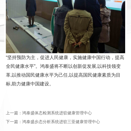
“坚持预防为主，促进人民健康，实施健康中国行动，提高
全民健康水平”。鸿泰盛将不断以创新促发展,以科技领变
革,以推动国民健康水平为己任,以提高国民健康素质为目
标,助力健康中国建设。
上一篇：
鸿泰盛体态检测系统进驻健康管理中心
下一篇：
鸿泰盛步态分析系统进驻三亚健康管理中心