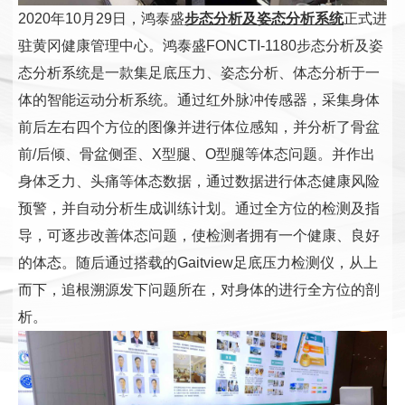
2020年10月29日，鸿泰盛
步态分析及姿态分析系统
正式进
驻黄冈健康管理中心。鸿泰盛FONCTI-1180步态分析及姿
态分析系统是一款集足底压力、姿态分析、体态分析于一
体的智能运动分析系统。通过红外脉冲传感器，采集身体
前后左右四个方位的图像并进行体位感知，并分析了骨盆
前/后倾、骨盆侧歪、X型腿、O型腿等体态问题。并作出
身体乏力、头痛等体态数据，通过数据进行体态健康风险
预警，并自动分析生成训练计划。通过全方位的检测及指
导，可逐步改善体态问题，使检测者拥有一个健康、良好
的体态。随后通过搭载的Gaitview足底压力检测仪，从上
而下，追根溯源发下问题所在，对身体的进行全方位的剖
析。