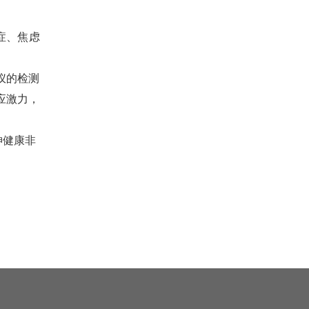
症、焦虑
仪的检测
应激力，
神健康非