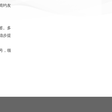
简约友
签。多
稳步提
号，领