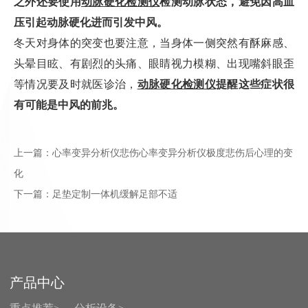
之外还要使用
动脉硬化检测仪
检测动脉状态，避免因高血
压引起动脉硬化进而引发中风。
冬天对身体的突变也要注意，当身体一侧突然有酥麻感、
头晕目眩、有剧烈的头痛、眼睛视力模糊、出现嘴斜眼歪
等情况要及时就医诊治，
动脉硬化检测仪
提醒这些症状很
有可能是中风的前兆。
上一篇：
心率变异分析仪悲伤心率变异分析仪极度悲伤后心理的变
化
下一篇：
​足垫定制一体机缓解足部不适
产品中心