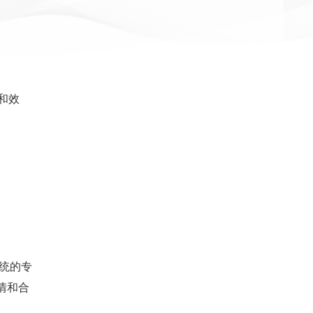
和效
统的专
情和合