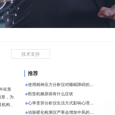
技术支持
推荐
◆
使用精神压力分析仪对睡眠障碍的评
外在形
估
◆
​鞋垫机糖尿病有什么症状
遁形，为
◆
心率变异分析仪生活方式影响心理健
复机构、
康
◆
动脉硬化检测仪严寒会增加中风的发