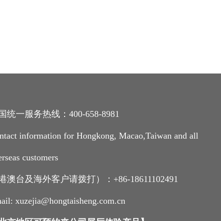
国统一服务热线：400-658-8981
ntact information for Hongkong, Macao,Taiwan and all
erseas customers
港澳台及海外客户请拨打）：+86-18611102491
ail: xuzejia@hongtaisheng.com.cn