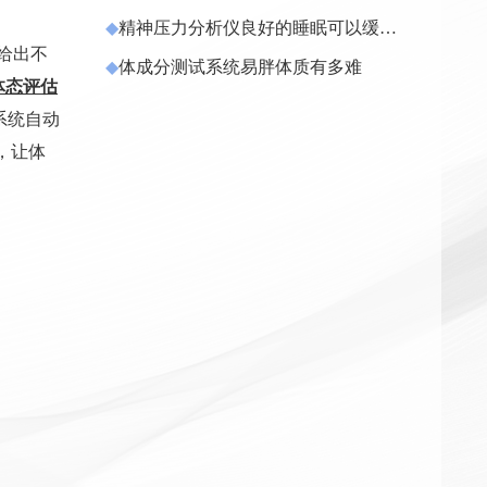
病率
◆
精神压力分析仪良好的睡眠可以缓解
心理压力
给出不
◆
体成分测试系统易胖体质有多难
 体态评估
系统自动
，让体