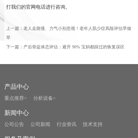
打我们的官网电话进行咨询。
上一篇：
老人走路慢、力气小别忽视！老年人肌少症风险评估早做
早
下一篇：
产后骨盆体态评估：避开 90% 宝妈都踩过的恢复误区
产品中心
重点推荐>
分析设备>
新闻中心
公司公告
公司新闻
行业资讯
技术支持